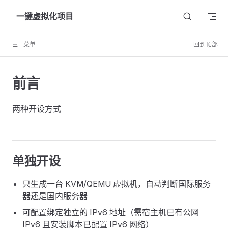
Skip to content
一键虚拟化项目
菜单
回到顶部
前言
两种开设方式
单独开设
只生成一台 KVM/QEMU 虚拟机，自动判断国际服务
器还是国内服务器
可配置绑定独立的 IPv6 地址（需宿主机已有公网
IPv6 且安装脚本已配置 IPv6 网络）