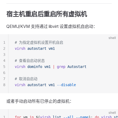
宿主机重启后重启所有虚拟机
QEMU/KVM 支持通过 libvirt 设置虚拟机自启动：
shell
1
# 为指定虚拟机设置开机自启
2
virsh
 autostart
 vm1
3
4
# 查看自启动状态
5
virsh
 dominfo
 vm1
 |
 grep
 Autostart
6
7
# 取消自启动
8
virsh
 autostart
 vm1
 --disable
或者手动启动所有已停止的虚拟机：
shell
1
for
 vm 
in
 $(
virsh
 list
 --all
 --name
); 
do
 virsh
 st