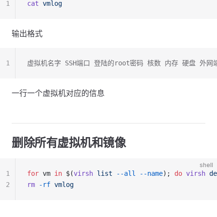
1
cat
 vmlog
输出格式
1
虚拟机名字 SSH端口 登陆的root密码 核数 内存 硬盘 外
一行一个虚拟机对应的信息
删除所有虚拟机和镜像
shell
1
for
 vm 
in
 $(
virsh
 list
 --all
 --name
); 
do
 virsh
 de
2
rm
 -rf
 vmlog