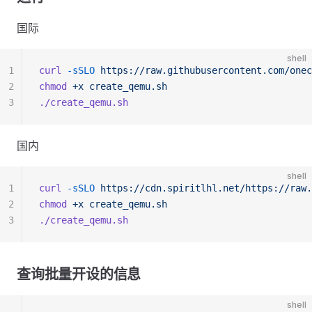
国际
shell
1
curl
 -sSLO
 https://raw.githubusercontent.com/onec
2
chmod
 +x
 create_qemu.sh
3
./create_qemu.sh
国内
shell
1
curl
 -sSLO
 https://cdn.spiritlhl.net/https://raw.
2
chmod
 +x
 create_qemu.sh
3
./create_qemu.sh
查询批量开设的信息
shell