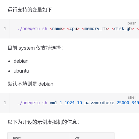
运行支持的变量如下
bash
1
./oneqemu.sh
 <
nam
e
>
 <
cp
u
>
 <
memory_m
b
>
 <
disk_g
b
>
 <
目前 system 仅支持选择：
debian
ubuntu
默认不填则是 debian
shell
1
./oneqemu.sh
 vm1
 1
 1024
 10
 passwordhere
 25000
 349
以下为开设的示例虚拟机的信息：
属性
值