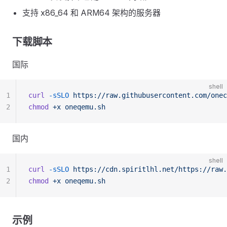
支持 x86_64 和 ARM64 架构的服务器
下载脚本
国际
shell
1
curl
 -sSLO
 https://raw.githubusercontent.com/onec
2
chmod
 +x
 oneqemu.sh
国内
shell
1
curl
 -sSLO
 https://cdn.spiritlhl.net/https://raw.
2
chmod
 +x
 oneqemu.sh
示例