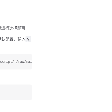
提示进行选择即可
默认配置，输入
y
script/-/raw/main/oalive.sh -o oalive.sh && chmod +x oal