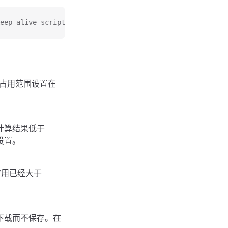
eep-alive-script/-/raw/main/oalive.sh)
，占用范围设置在
计算结果低于
设置。
。
占用已经大于
。
下载而不保存。在