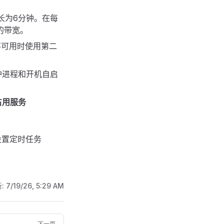
长为6分钟。在每
的带宽。
之一不可用时使用第二
护进程和开机自启
占用服务
设置定时任务
:
7/19/26, 5:29 AM