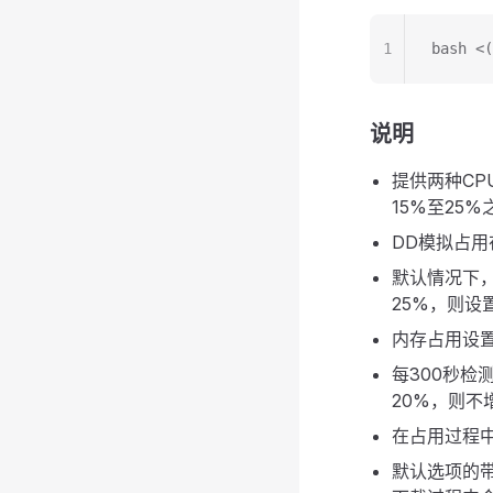
1
bash <(
说明
提供两种C
15%至25
DD模拟占用
默认情况下，
25%，则设
内存占用设置
每300秒
20%，则不
在占用过程
默认选项的带