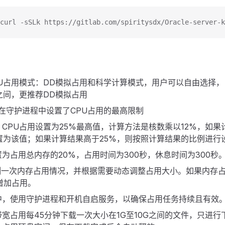
curl -sSLk https://gitlab.com/spiritysdx/Oracle-server-k
PU占用模式：DD模拟占用和科学计算模式，用户可以自由选择
%之间，更推荐DD模拟占用
在守护进程中设置了CPU占用的最高限制
CPU占用设置为25%最高值，计算方法是核数乘以12%，如果
置为该值；如果计算结果高于25%，则按照计算结果的比例进行
为占用总内存的20%，占用时间为300秒，休息时间为300秒
检测一次内存占用情况，并根据需要动态调整占用大小。如果内存
增加占用。
中，使用守护进程和开机自启服务，以确保占用任务持续且有效
宽占用每45分钟下载一次大小在1G至10G之间的文件，只进行