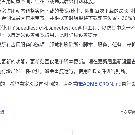
会占用硬盘空间，但在下载完成后会自动释放。
带宽占用动态调整实际下载的带宽/速率，限制每次下载的最长时
，会测试最大可用带宽，并根据实时结果将下载速率设置为30%
用了speedtest-cli和speedtest-go两种工具，以防其中
户可以自定义设置带宽占用，此时详见设置提示。
载所有占用服务的选项，卸载将删除所有脚本、服务、任务、守
查更新的功能，更新范围仅限于脚本更新。
请在更新后重新设置
执行增加唯一性检测，避免重复运行，使用PID文件进行判断。
的，希望自定义设置时间的，请查看
README_CRON.md
自行
编辑
上次更新