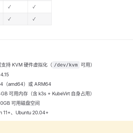
✓
✓
✓
✓
支持 KVM 硬件虚拟化（
可用）
/dev/kvm
.15
64（amd64）或 ARM64
B 可用内存（含 k3s + KubeVirt 自身占用）
20GB 可用磁盘空间
 11+、Ubuntu 20.04+