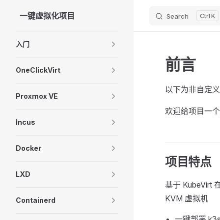
一键虚拟化项目
Search
K
Skip to content
Sidebar Navigation
入门
前言
OneClickVirt
以下为非自定义
Proxmox VE
欢迎给项目一
Incus
Docker
项目特点
LXD
基于 KubeVi
KVM 虚拟机
Containerd
一键部署 k3s 