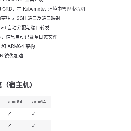
irt CRD，在 Kubernetes 环境中管理虚拟机
带独立 SSH 端口及端口映射
/IPv6 自动分配与端口转发
设，信息自动记录至日志文件
4 和 ARM64 架构
DN 镜像加速
统（宿主机）
amd64
arm64
✓
✓
✓
✓