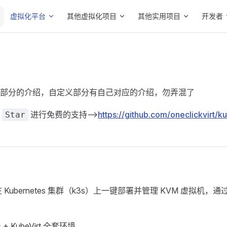
Main Navigation
虚拟化平台
其他虚拟化项目
其他实用项目
开发者
部分的介绍，自定义部分有自己对应的介绍，勿弄混了
个
进行免费的支持-->
https://github.com/oneclickvirt/ku
Star
rt 在 Kubernetes 集群（k3s）上一键部署并管理 KVM 虚拟机
+ KubeVirt 全套环境