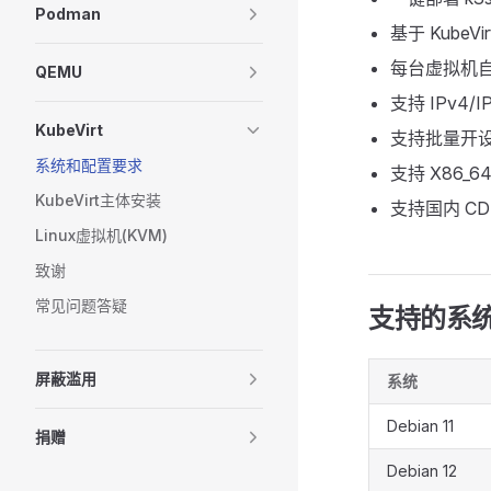
Podman
基于 KubeV
每台虚拟机自
QEMU
支持 IPv4
KubeVirt
支持批量开
系统和配置要求
支持 X86_6
KubeVirt主体安装
支持国内 C
Linux虚拟机(KVM)
致谢
常见问题答疑
支持的系
屏蔽滥用
系统
Debian 11
捐赠
Debian 12