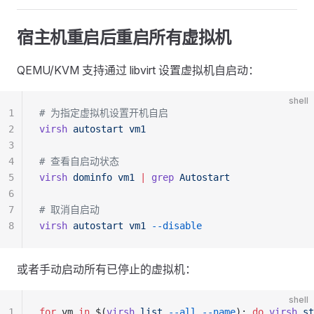
宿主机重启后重启所有虚拟机
QEMU/KVM 支持通过 libvirt 设置虚拟机自启动：
shell
1
# 为指定虚拟机设置开机自启
2
virsh
 autostart
 vm1
3
4
# 查看自启动状态
5
virsh
 dominfo
 vm1
 |
 grep
 Autostart
6
7
# 取消自启动
8
virsh
 autostart
 vm1
 --disable
或者手动启动所有已停止的虚拟机：
shell
1
for
 vm 
in
 $(
virsh
 list
 --all
 --name
); 
do
 virsh
 st