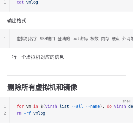
1
cat
 vmlog
输出格式
1
虚拟机名字 SSH端口 登陆的root密码 核数 内存 硬盘 外
一行一个虚拟机对应的信息
删除所有虚拟机和镜像
shell
1
for
 vm 
in
 $(
virsh
 list
 --all
 --name
); 
do
 virsh
 de
2
rm
 -rf
 vmlog