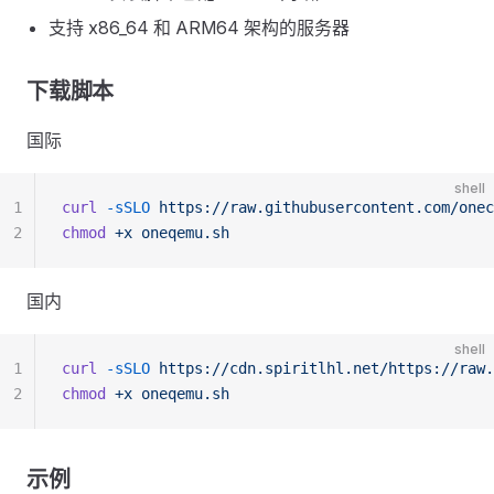
支持 x86_64 和 ARM64 架构的服务器
下载脚本
国际
shell
1
curl
 -sSLO
 https://raw.githubusercontent.com/onec
2
chmod
 +x
 oneqemu.sh
国内
shell
1
curl
 -sSLO
 https://cdn.spiritlhl.net/https://raw.
2
chmod
 +x
 oneqemu.sh
示例