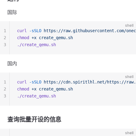
国际
shell
1
curl
 -sSLO
 https://raw.githubusercontent.com/onec
2
chmod
 +x
 create_qemu.sh
3
./create_qemu.sh
国内
shell
1
curl
 -sSLO
 https://cdn.spiritlhl.net/https://raw.
2
chmod
 +x
 create_qemu.sh
3
./create_qemu.sh
查询批量开设的信息
shell