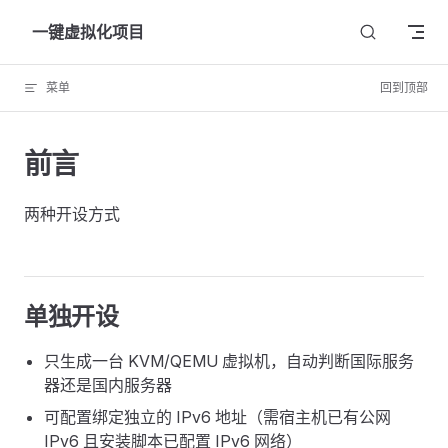
Skip to content
一键虚拟化项目
菜单
回到顶部
前言
两种开设方式
单独开设
只生成一台 KVM/QEMU 虚拟机，自动判断国际服务
器还是国内服务器
可配置绑定独立的 IPv6 地址（需宿主机已有公网
IPv6 且安装脚本已配置 IPv6 网络）