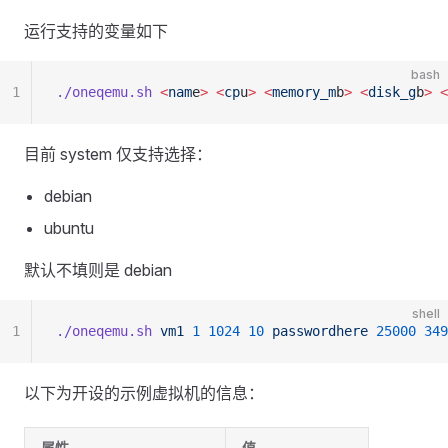
运行支持的变量如下
bash
1
./oneqemu.sh
 <
nam
e
>
 <
cp
u
>
 <
memory_m
b
>
 <
disk_g
b
>
 <
目前 system 仅支持选择：
debian
ubuntu
默认不填则是 debian
shell
1
./oneqemu.sh
 vm1
 1
 1024
 10
 passwordhere
 25000
 349
以下为开设的示例虚拟机的信息：
属性
值