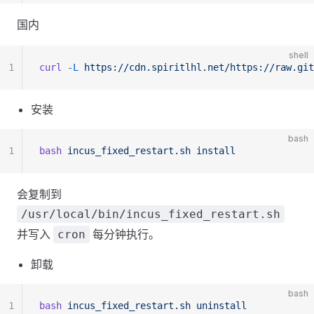
国内
shell
1
curl
 -L
 https://cdn.spiritlhl.net/https://raw.git
安装
bash
1
bash
 incus_fixed_restart.sh
 install
会复制到
/usr/local/bin/incus_fixed_restart.sh
并写入
每分钟执行。
cron
卸载
bash
1
bash
 incus_fixed_restart.sh
 uninstall