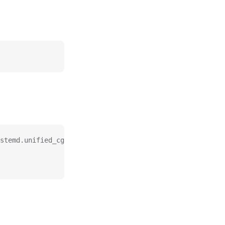
stemd.unified_cgroup_hierarchy=0"/' /etc/default/grub