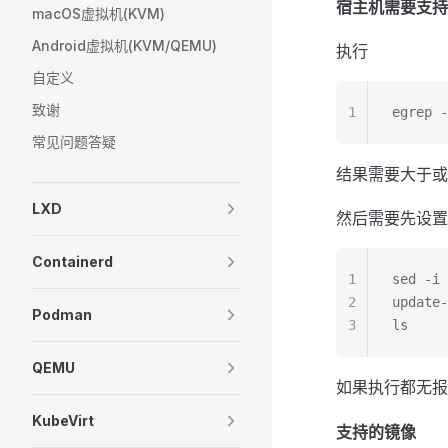
宿主机需要支持
macOS虚拟机(KVM)
Android虚拟机(KVM/QEMU)
执行
自定义
致谢
1
egrep -
常见问题答疑
结果需要大于或
LXD
然后需要先设置do
Containerd
1
sed -i 
2
update-
Podman
3
ls
QEMU
如果执行都无报
KubeVirt
支持的镜像