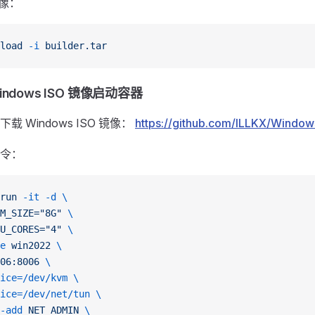
镜像：
load
 -i
 builder.tar
ndows ISO 镜像启动容器
 Windows ISO 镜像：
https://github.com/ILLKX/Window
令：
run
 -it
 -d
 \
M_SIZE="8G"
 \
U_CORES="4"
 \
e
 win2022
 \
06:8006
 \
ice=/dev/kvm
 \
ice=/dev/net/tun
 \
-add
 NET_ADMIN
 \