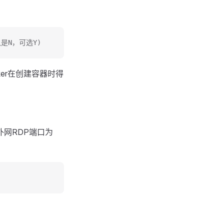
认是N，可选Y)
er在创建容器时得
外网RDP端口为