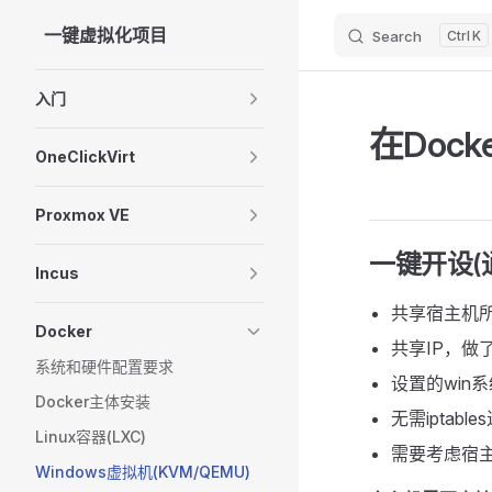
一键虚拟化项目
Search
K
Skip to content
Sidebar Navigation
入门
在Doc
OneClickVirt
Proxmox VE
一键开设(通过
Incus
共享宿主机所
Docker
共享IP，做
系统和硬件配置要求
设置的win
Docker主体安装
无需ipta
Linux容器(LXC)
需要考虑宿主
Windows虚拟机(KVM/QEMU)