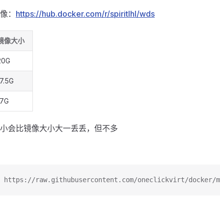
像：
https://hub.docker.com/r/spiritlhl/wds
镜像大小
20G
17.5G
17G
小会比镜像大小大一丢丢，但不多
 https://raw.githubusercontent.com/oneclickvirt/docker/m