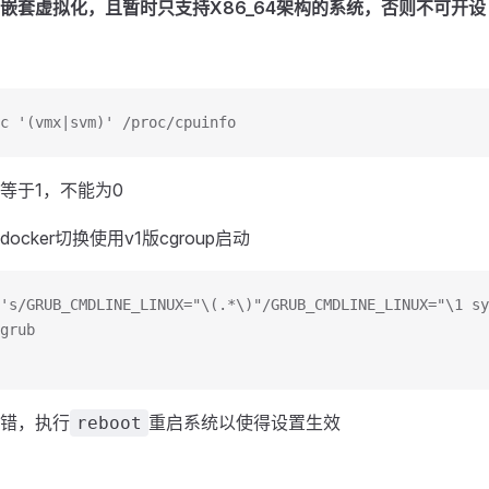
嵌套虚拟化，且暂时只支持X86_64架构的系统，否则不可开设
c '(vmx|svm)' /proc/cpuinfo
等于1，不能为0
cker切换使用v1版cgroup启动
's/GRUB_CMDLINE_LINUX="\(.*\)"/GRUB_CMDLINE_LINUX="\1 sy
grub
错，执行
重启系统以使得设置生效
reboot