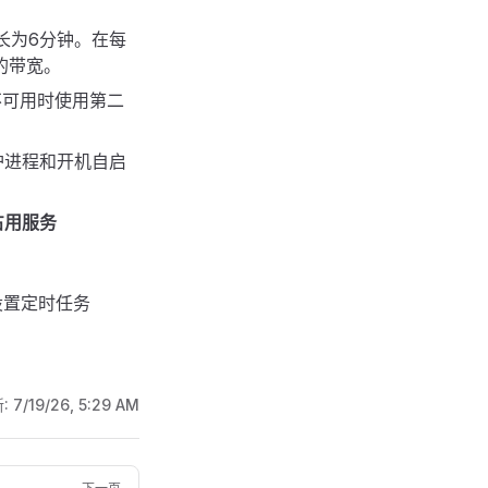
长为6分钟。在每
的带宽。
之一不可用时使用第二
护进程和开机自启
占用服务
设置定时任务
:
7/19/26, 5:29 AM