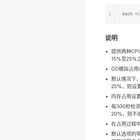
1
bash <(
说明
提供两种C
15%至25
DD模拟占用
默认情况下，
25%，则设
内存占用设置
每300秒
20%，则不
在占用过程
默认选项的带