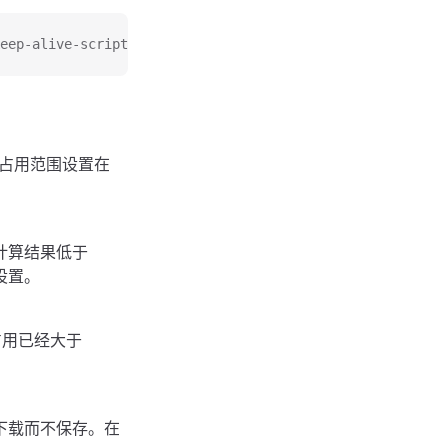
eep-alive-script/-/raw/main/oalive.sh)
，占用范围设置在
计算结果低于
设置。
。
占用已经大于
。
下载而不保存。在