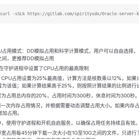
curl -sSLk https://gitlab.com/spiritysdx/Oracle-server-k
PU占用模式：DD模拟占用和科学计算模式，用户可以自由选择
%之间，更推荐DD模拟占用
在守护进程中设置了CPU占用的最高限制
CPU占用设置为25%最高值，计算方法是核数乘以12%，如果
置为该值；如果计算结果高于25%，则按照计算结果的比例进行
为占用总内存的20%，占用时间为300秒，休息时间为300秒
检测一次内存占用情况，并根据需要动态调整占用大小。如果内存
增加占用。
中，使用守护进程和开机自启服务，以确保占用任务持续且有效
宽占用每45分钟下载一次大小在1G至10G之间的文件，只进行