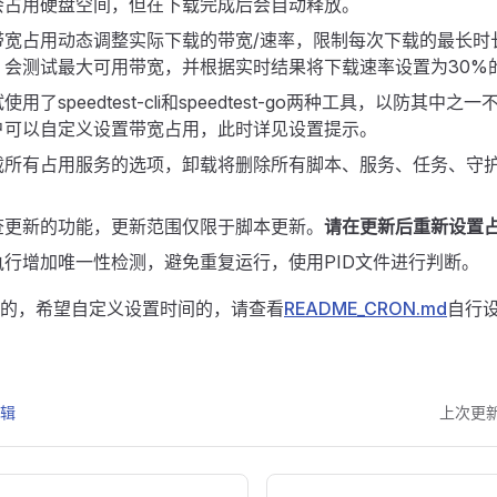
会占用硬盘空间，但在下载完成后会自动释放。
带宽占用动态调整实际下载的带宽/速率，限制每次下载的最长时
，会测试最大可用带宽，并根据实时结果将下载速率设置为30%
用了speedtest-cli和speedtest-go两种工具，以防其中
户可以自定义设置带宽占用，此时详见设置提示。
载所有占用服务的选项，卸载将删除所有脚本、服务、任务、守
查更新的功能，更新范围仅限于脚本更新。
请在更新后重新设置
执行增加唯一性检测，避免重复运行，使用PID文件进行判断。
的，希望自定义设置时间的，请查看
README_CRON.md
自行
编辑
上次更新