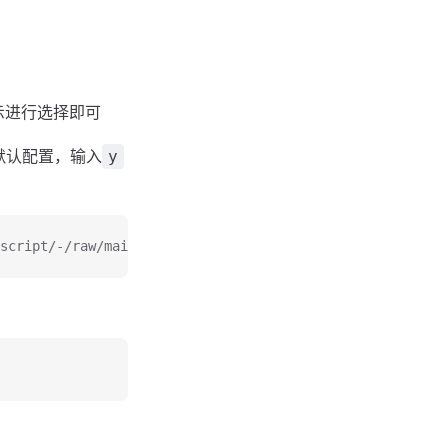
提示进行选择即可
默认配置，输入
y
script/-/raw/main/oalive.sh -o oalive.sh && chmod +x oal