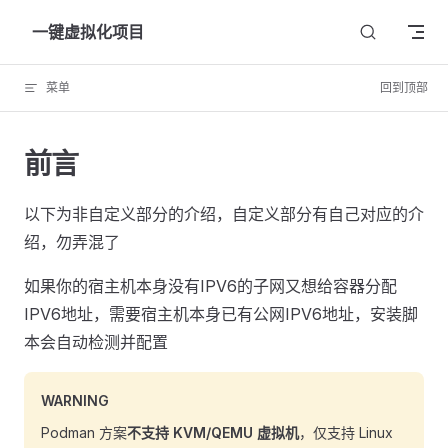
Skip to content
一键虚拟化项目
菜单
回到顶部
前言
以下为非自定义部分的介绍，自定义部分有自己对应的介
绍，勿弄混了
如果你的宿主机本身没有IPV6的子网又想给容器分配
IPV6地址，需要宿主机本身已有公网IPV6地址，安装脚
本会自动检测并配置
WARNING
Podman 方案
不支持 KVM/QEMU 虚拟机
，仅支持 Linux