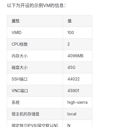
以下为开设的示例VM的信息：
属性
值
VMID
100
CPU核数
2
内存大小
4096MB
磁盘大小
45G
SSH端口
44022
VNC端口
45901
系统
high-sierra
宿主机的存储盘
local
绑定独立IPV6(留空默认N)
N