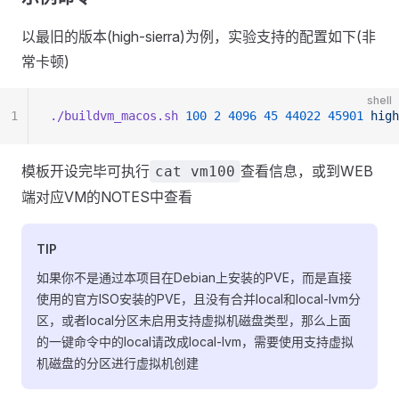
以最旧的版本(high-sierra)为例，实验支持的配置如下(非
常卡顿)
shell
1
./buildvm_macos.sh
 100
 2
 4096
 45
 44022
 45901
 high
模板开设完毕可执行
查看信息，或到WEB
cat vm100
端对应VM的NOTES中查看
TIP
如果你不是通过本项目在Debian上安装的PVE，而是直接
使用的官方ISO安装的PVE，且没有合并local和local-lvm分
区，或者local分区未启用支持虚拟机磁盘类型，那么上面
的一键命令中的local请改成local-lvm，需要使用支持虚拟
机磁盘的分区进行虚拟机创建