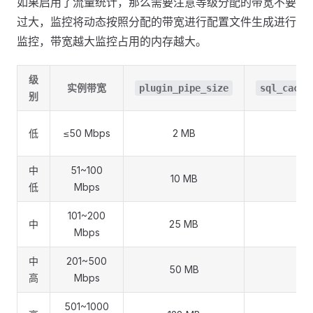
如果启用了流量统计，那么需要注意等级分配的带宽不要
过大，监控将动态按照分配的带宽进行配置文件生成进行
监控，带宽越大监控占用的内存越大。
级
实例带宽
plugin_pipe_size
sql_cache
别
低
≤50 Mbps
2 MB
32
中
51~100
10 MB
6
低
Mbps
101~200
中
25 MB
12
Mbps
中
201~500
50 MB
25
高
Mbps
501~1000